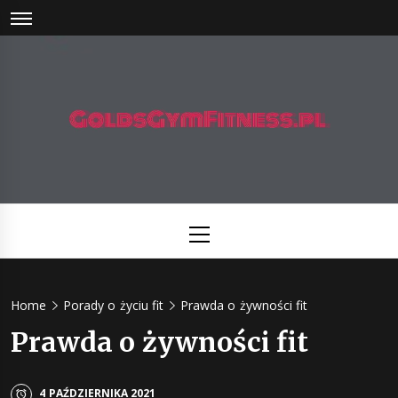
Skip
to
content
Gold Gy
Fitness –
Primary
miejsce z
Menu
darmowym
Home
Porady o życiu fit
Prawda o żywności fit
poradam
Prawda o żywności fit
na temat
4 PAŹDZIERNIKA 2021