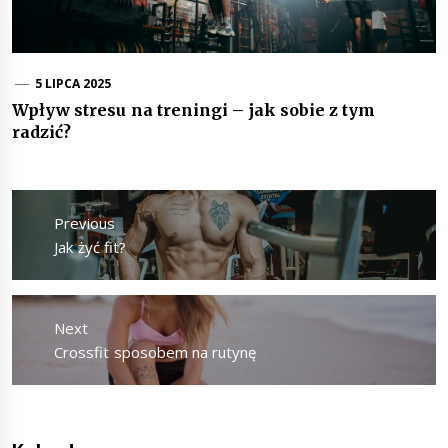
5 LIPCA 2025
Wpływ stresu na treningi – jak sobie z tym
radzić?
Nawigacja
wpisu
Previous
Previous
Jak żyć fit?
post:
Next
Next
Crossfit sposobem na rutynę
post: